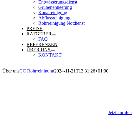
Entwässerungsdienst
Grubenentleerung
Kanalreinigung
Abflussreinigung
Rohrreinigung Notdienst
PREISE
RATGEBER
FAQ
REFERENZEN
ÜBER UNS
KONTAKT
Über uns
CC Rohrreinigung
2024-11-21T13:31:26+01:00
Über Uns
Jetzt anrufe