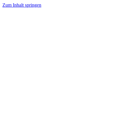
Zum Inhalt springen
24/7 NOTDIENST
60MIN VOR ORT
100% KUNDENZUFRIEDENHEIT
PREISWERT & FAIR