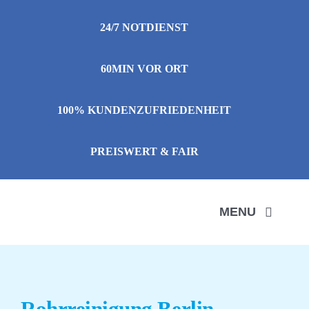
Zum
24/7 NOTDIENST
Inhalt
springen
60MIN VOR ORT
100% KUNDENZUFRIEDENHEIT
PREISWERT & FAIR
MENU
LEIS
Rohrreinigung Berlin-