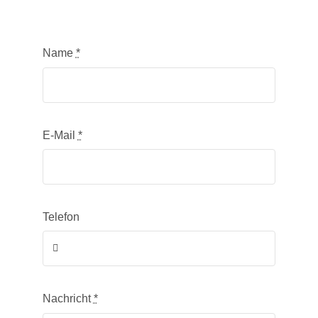
PR
Name
*
RAT
REFE
E-Mail
*
ÜBE
Telefon
Nachricht
*