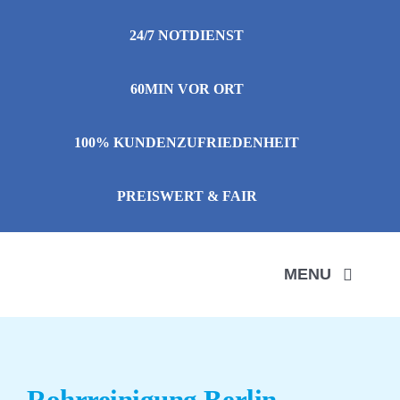
Zum
24/7 NOTDIENST
Inhalt
springen
60MIN VOR ORT
100% KUNDENZUFRIEDENHEIT
PREISWERT & FAIR
MENU
LEIS
Rohrreinigung Berlin-